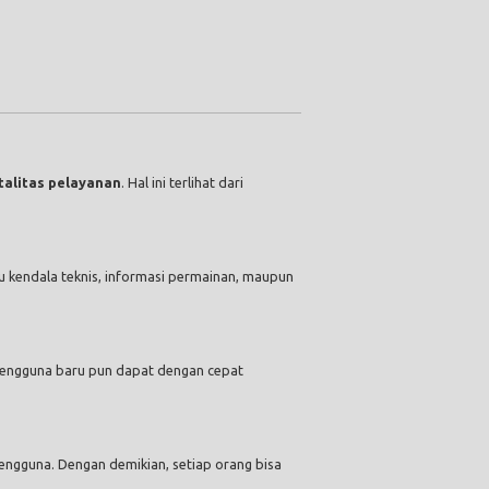
talitas pelayanan
. Hal ini terlihat dari
tu kendala teknis, informasi permainan, maupun
 Pengguna baru pun dapat dengan cepat
engguna. Dengan demikian, setiap orang bisa