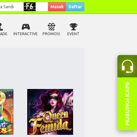
 KAMI. LINK SITUS : WWW.TUNAI4D.SITE
SELAMAT DATANG DI TUNAI
Masuk
Daftar
ADE
INTERACTIVE
PROMOSI
EVENT