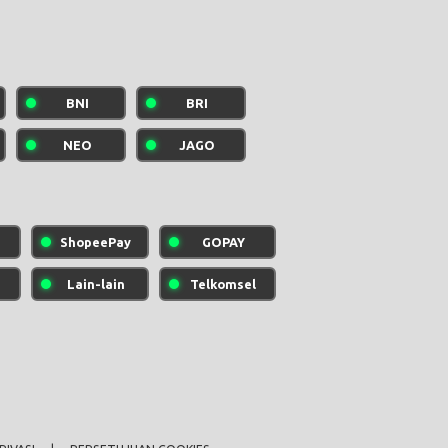
BNI
BRI
NEO
JAGO
rdus
Quantum Of Giza
ShopeePay
GOPAY
Lain-lain
Telkomsel