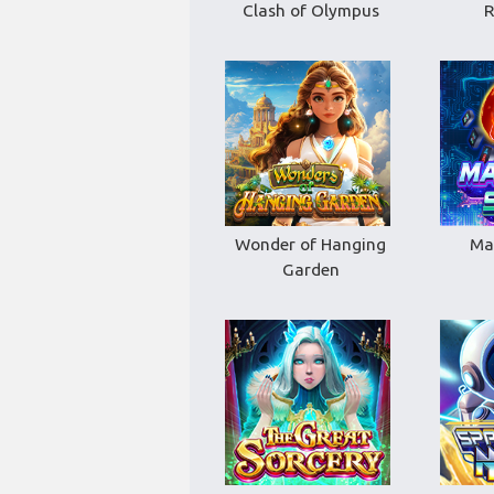
Clash of Olympus
R
Wonder of Hanging
Ma
Garden