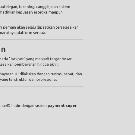
alm
Candy Bomb
l elegan, teknologi canggih, dan sistem
ghadirkan kepuasan estetika maupun
ri pemain akan selalu dipastikan terselesaikan
 maraknya platform serupa.
an
k pada "Jackpot" yang menjadi target besar
lesaikan pembayaran hingga akhir.
he Evil
Meta Space
bayaran JP dilakukan dengan tuntas, cepat, dan
ang terstruktur dan profesional.
Tunai4D hadir dengan sistem
payment super