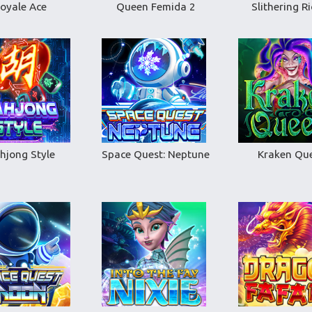
oyale Ace
Queen Femida 2
Slithering R
hjong Style
Space Quest: Neptune
Kraken Qu