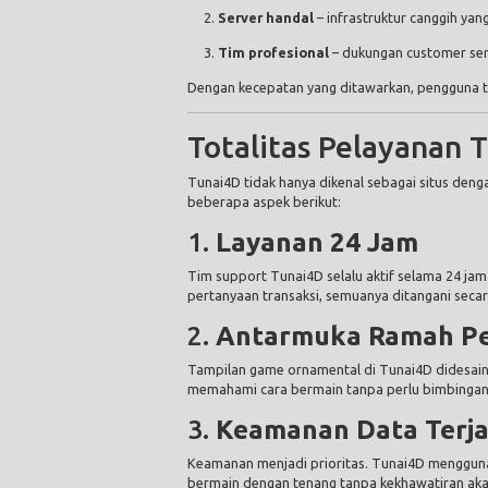
Server handal
– infrastruktur canggih yan
Axie Universe
Drag
Tim profesional
– dukungan customer serv
Dengan kecepatan yang ditawarkan, pengguna ti
Totalitas Pelayanan 
Tunai4D tidak hanya dikenal sebagai situs den
beberapa aspek berikut:
1.
Layanan 24 Jam
Tim support Tunai4D selalu aktif selama 24 jam
pertanyaan transaksi, semuanya ditangani seca
2.
Antarmuka Ramah P
Tampilan game ornamental di Tunai4D didesain
memahami cara bermain tanpa perlu bimbingan
3.
Keamanan Data Terj
Keamanan menjadi prioritas. Tunai4D menggunak
bermain dengan tenang tanpa kekhawatiran aka