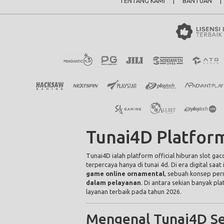
TENTANG KAMI
|
BANTUAN
|
Shipwrecked Riches
God's
Santa's Payday
B
Tunai4D Platform
Tunai4D ialah platform official hiburan slot g
terpercaya hanya di tunai 4d. Di era digital sa
game online ornamental
, sebuah konsep per
dalam pelayanan
. Di antara sekian banyak p
layanan terbaik pada tahun 2026.
Mengenal Tunai4D Se