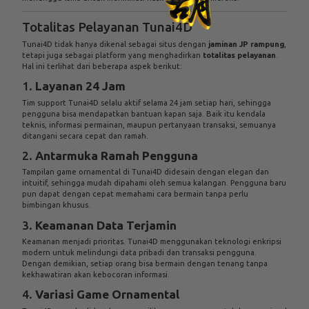
Totalitas Pelayanan Tunai4D
Tunai4D tidak hanya dikenal sebagai situs dengan
jaminan JP rampung
,
tetapi juga sebagai platform yang menghadirkan
totalitas pelayanan
.
Hal ini terlihat dari beberapa aspek berikut:
1.
Layanan 24 Jam
Tim support Tunai4D selalu aktif selama 24 jam setiap hari, sehingga
pengguna bisa mendapatkan bantuan kapan saja. Baik itu kendala
teknis, informasi permainan, maupun pertanyaan transaksi, semuanya
ditangani secara cepat dan ramah.
2.
Antarmuka Ramah Pengguna
Tampilan game ornamental di Tunai4D didesain dengan elegan dan
intuitif, sehingga mudah dipahami oleh semua kalangan. Pengguna baru
pun dapat dengan cepat memahami cara bermain tanpa perlu
bimbingan khusus.
3.
Keamanan Data Terjamin
Keamanan menjadi prioritas. Tunai4D menggunakan teknologi enkripsi
modern untuk melindungi data pribadi dan transaksi pengguna.
Dengan demikian, setiap orang bisa bermain dengan tenang tanpa
kekhawatiran akan kebocoran informasi.
4.
Variasi Game Ornamental