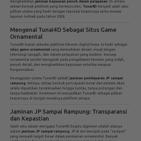
menghadirkan
jaminan kepuasan penuh dalam pelayanan
. Di antara
sekian banyak platform yang bermunculan,
Tunai4D
menjadi salah satu
pilihan utama yang hadir dengan reputasi terpercaya serta inovasi
layanan terbaik pada tahun 2026.
Mengenal Tunai4D Sebagai Situs Game
Ornamental
Tunai4D bukan sekadar platform hiburan digital biasa. Ia hadir sebagai
situs game ornamental
yang memadukan desain visual elegan,
teknologi canggih, dan sistem pelayanan yang modern. Konsep
ornamental sendiri mengarah pada pengalaman bermain yang indah,
penuh detail, dan menghadirkan kepuasan estetika maupun
fungsionalitas.
Keunggulan utama Tunai4D adalah
jaminan pembayaran JP sampai
rampung
. Artinya, setiap bentuk pencapaian besar dari pemain akan
selalu dipastikan terselesaikan hingga tuntas, tanpa potongan dan
tanpa hambatan. Komitmen ini menjadikan Tunai4D sebagai pilihan
terpercaya di tengah maraknya platform serupa.
Jaminan JP Sampai Rampung: Transparansi
dan Kepastian
Salah satu alasan mengapa Tunai4D begitu digemari adalah adanya
sistem
jaminan JP sampai rampung
. JP di sini merujuk pada "Jackpot"
yang menjadi target besar dalam permainan ornamental. Banyak