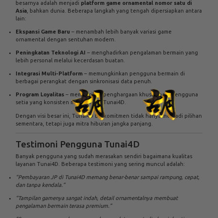
besarnya adalah menjadi
platform game ornamental nomor satu di
Asia
, bahkan dunia. Beberapa langkah yang tengah dipersiapkan antara
lain:
Ekspansi Game Baru
– menambah lebih banyak variasi game
ornamental dengan sentuhan modern.
Peningkatan Teknologi AI
– menghadirkan pengalaman bermain yang
lebih personal melalui kecerdasan buatan.
Integrasi Multi-Platform
– memungkinkan pengguna bermain di
berbagai perangkat dengan sinkronisasi data penuh.
Program Loyalitas
– memberikan penghargaan khusus bagi pengguna
setia yang konsisten mendukung Tunai4D.
Dengan visi besar ini, Tunai4D berkomitmen tidak hanya menjadi pilihan
sementara, tetapi juga mitra hiburan jangka panjang.
Testimoni Pengguna Tunai4D
Banyak pengguna yang sudah merasakan sendiri bagaimana kualitas
layanan Tunai4D. Beberapa testimoni yang sering muncul adalah:
“Pembayaran JP di Tunai4D memang benar-benar sampai rampung, cepat,
dan tanpa kendala.”
“Tampilan gamenya sangat indah, detail ornamentalnya membuat
pengalaman bermain terasa premium.”