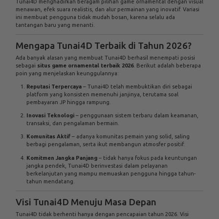
Tunai4D menghadirkan beragam pilihan game ornamental dengan visual
menawan, efek suara realistis, dan alur permainan yang inovatif. Variasi
ini membuat pengguna tidak mudah bosan, karena selalu ada
tantangan baru yang menanti.
Mengapa Tunai4D Terbaik di Tahun 2026?
Ada banyak alasan yang membuat Tunai4D berhasil menempati posisi
sebagai
situs game ornamental terbaik 2026
. Berikut adalah beberapa
poin yang menjelaskan keunggulannya:
Reputasi Terpercaya
– Tunai4D telah membuktikan diri sebagai
platform yang konsisten memenuhi janjinya, terutama soal
pembayaran JP hingga rampung.
Inovasi Teknologi
– penggunaan sistem terbaru dalam keamanan,
transaksi, dan pengalaman bermain.
Komunitas Aktif
– adanya komunitas pemain yang solid, saling
berbagi pengalaman, serta ikut membangun atmosfer positif.
Komitmen Jangka Panjang
– tidak hanya fokus pada keuntungan
jangka pendek, Tunai4D berinvestasi dalam pelayanan
berkelanjutan yang mampu memuaskan pengguna hingga tahun-
tahun mendatang.
Visi Tunai4D Menuju Masa Depan
Tunai4D tidak berhenti hanya dengan pencapaian tahun 2026. Visi