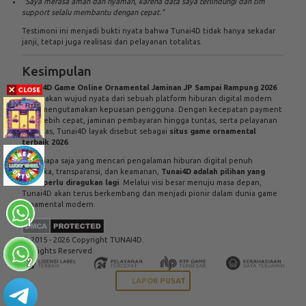
“Saya merasa aman dan nyaman, karena data saya terlindungi dan tim
support selalu membantu dengan cepat.”
Testimoni ini menjadi bukti nyata bahwa Tunai4D tidak hanya sekadar
janji, tetapi juga realisasi dari pelayanan totalitas.
Kesimpulan
Tunai4D Game Online Ornamental Jaminan JP Sampai Rampung 2026
merupakan wujud nyata dari sebuah platform hiburan digital modern
yang mengutamakan kepuasan pengguna. Dengan kecepatan payment
yang lebih cepat, jaminan pembayaran hingga tuntas, serta pelayanan
totalitas, Tunai4D layak disebut sebagai
situs game ornamental
terbaik 2026
.
Bagi siapa saja yang mencari pengalaman hiburan digital penuh
estetika, transparansi, dan keamanan,
Tunai4D adalah pilihan yang
tidak perlu diragukan lagi
. Melalui visi besar menuju masa depan,
Tunai4D akan terus berkembang dan menjadi pionir dalam dunia game
ornamental modern.
© 2015 - 2026 Copyright TUNAI4D.
All Rights Reserved.
LAPOR PUSAT