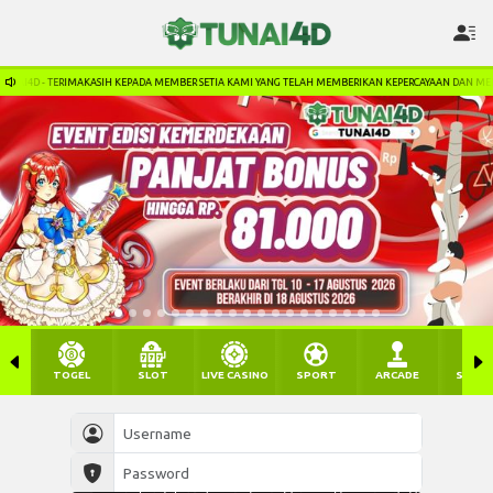
D - TERIMAKASIH KEPADA MEMBER SETIA KAMI YANG TELAH MEMBERIKAN KEPERCAYAAN DAN MENDUKUNG
TOGEL
SLOT
LIVE CASINO
SPORT
ARCADE
SABU