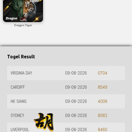
Dragon Tiger
Togel Result
TOTO WUHAN
0
09-08-2026
0704
09-08-2026
8549
09-08-2026
4008
09-08-2026
8082
09-08-2026
8460