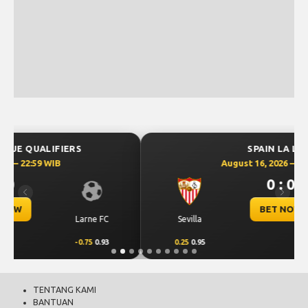
SPAIN LA LIGA
August 16, 2026 — 02:30 WIB
0 : 0
Previous
Next
BET NOW
Sevilla
Rayo Vallecano
0.25
0.95
-0.25
0.95
TENTANG KAMI
BANTUAN