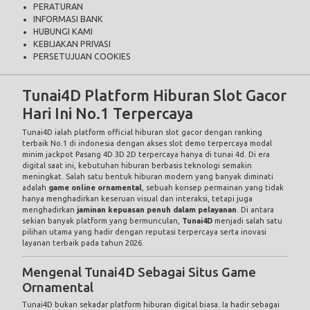
PERATURAN
INFORMASI BANK
HUBUNGI KAMI
KEBIJAKAN PRIVASI
PERSETUJUAN COOKIES
Tunai4D Platform Hiburan Slot Gacor
Hari Ini No.1 Terpercaya
Tunai4D ialah platform official hiburan slot gacor dengan ranking
terbaik No.1 di indonesia dengan akses slot demo terpercaya modal
minim jackpot Pasang 4D 3D 2D terpercaya hanya di tunai 4d. Di era
digital saat ini, kebutuhan hiburan berbasis teknologi semakin
meningkat. Salah satu bentuk hiburan modern yang banyak diminati
adalah
game online ornamental
, sebuah konsep permainan yang tidak
hanya menghadirkan keseruan visual dan interaksi, tetapi juga
menghadirkan
jaminan kepuasan penuh dalam pelayanan
. Di antara
sekian banyak platform yang bermunculan,
Tunai4D
menjadi salah satu
pilihan utama yang hadir dengan reputasi terpercaya serta inovasi
layanan terbaik pada tahun 2026.
Mengenal Tunai4D Sebagai Situs Game
Ornamental
Tunai4D bukan sekadar platform hiburan digital biasa. Ia hadir sebagai