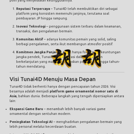
poin yang menjelaskan keunggulannya:
Reputasi Terpercaya
– Tunai4D telah membuktikan diri sebagai
platform yang konsisten memenuhi janjinya, terutama soal
pembayaran JP hingga rampung.
Inovasi Teknologi
– penggunaan sistem terbaru dalam keamanan,
transaksi, dan pengalaman bermain.
Komunitas Aktif
– adanya komunitas pemain yang solid, saling
berbagi pengalaman, serta ikut membangun atmosfer positif.
Komitmen Jangka Panjang
– tidak hanya fokus pada keuntungan
jangka pendek, Tunai4D berinvestasi dalam pelayanan
berkelanjutan yang mampu memuaskan pengguna hingga tahun-
tahun mendatang.
Visi Tunai4D Menuju Masa Depan
Tunai4D tidak berhenti hanya dengan pencapaian tahun 2026. Visi
besarnya adalah menjadi
platform game ornamental nomor satu di
Asia
, bahkan dunia. Beberapa langkah yang tengah dipersiapkan antara
lain:
Ekspansi Game Baru
– menambah lebih banyak variasi game
ornamental dengan sentuhan modern.
Peningkatan Teknologi AI
– menghadirkan pengalaman bermain yang
lebih personal melalui kecerdasan buatan.