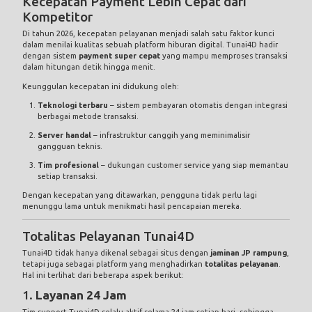
Kecepatan Payment Lebih Cepat dari
Kompetitor
Di tahun 2026, kecepatan pelayanan menjadi salah satu faktor kunci
dalam menilai kualitas sebuah platform hiburan digital. Tunai4D hadir
dengan sistem
payment super cepat
yang mampu memproses transaksi
dalam hitungan detik hingga menit.
Keunggulan kecepatan ini didukung oleh:
Teknologi terbaru
– sistem pembayaran otomatis dengan integrasi
berbagai metode transaksi.
Server handal
– infrastruktur canggih yang meminimalisir
gangguan teknis.
Tim profesional
– dukungan customer service yang siap memantau
setiap transaksi.
Dengan kecepatan yang ditawarkan, pengguna tidak perlu lagi
menunggu lama untuk menikmati hasil pencapaian mereka.
Totalitas Pelayanan Tunai4D
Tunai4D tidak hanya dikenal sebagai situs dengan
jaminan JP rampung
,
tetapi juga sebagai platform yang menghadirkan
totalitas pelayanan
.
Hal ini terlihat dari beberapa aspek berikut:
1.
Layanan 24 Jam