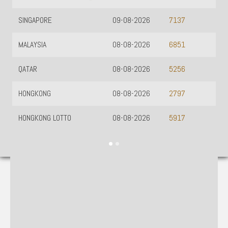
09-08-2026
7137
08-08-2026
6851
08-08-2026
5256
08-08-2026
2797
08-08-2026
5917