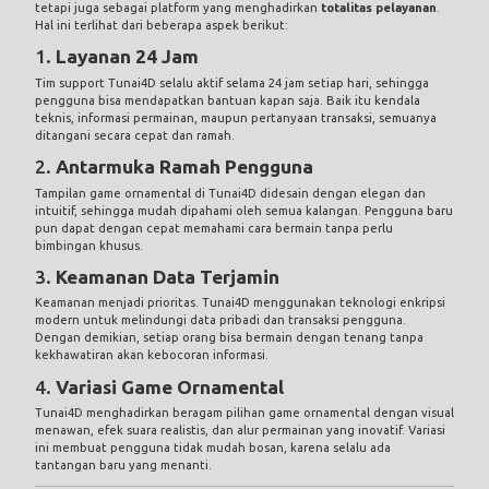
tetapi juga sebagai platform yang menghadirkan
totalitas pelayanan
.
Hal ini terlihat dari beberapa aspek berikut:
1.
Layanan 24 Jam
Tim support Tunai4D selalu aktif selama 24 jam setiap hari, sehingga
pengguna bisa mendapatkan bantuan kapan saja. Baik itu kendala
teknis, informasi permainan, maupun pertanyaan transaksi, semuanya
ditangani secara cepat dan ramah.
2.
Antarmuka Ramah Pengguna
Tampilan game ornamental di Tunai4D didesain dengan elegan dan
intuitif, sehingga mudah dipahami oleh semua kalangan. Pengguna baru
pun dapat dengan cepat memahami cara bermain tanpa perlu
bimbingan khusus.
3.
Keamanan Data Terjamin
Keamanan menjadi prioritas. Tunai4D menggunakan teknologi enkripsi
modern untuk melindungi data pribadi dan transaksi pengguna.
Dengan demikian, setiap orang bisa bermain dengan tenang tanpa
kekhawatiran akan kebocoran informasi.
4.
Variasi Game Ornamental
Tunai4D menghadirkan beragam pilihan game ornamental dengan visual
menawan, efek suara realistis, dan alur permainan yang inovatif. Variasi
ini membuat pengguna tidak mudah bosan, karena selalu ada
tantangan baru yang menanti.