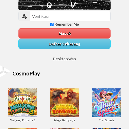
Remember Me
Masuk
Daftar Sekarang
Desktop
Wap
CosmoPlay
Mahjong Fortune 3
Mega Rampage
Thai Splash