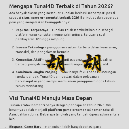
Mengapa Tunai4D Terbaik di Tahun 2026?
Ada banyak alasan yang membuat Tunai4D berhasil menempati posisi
sebagai
situs game ornamental terbaik 2026
. Berikut adalah beberapa
poin yang menjelaskan keunggulannya:
Reputasi Terpercaya
– Tunai4D telah membuktikan diri sebagai
platform yang konsisten memenuhi janjinya, terutama soal
pembayaran JP hingga rampung.
Inovasi Teknologi
– penggunaan sistem terbaru dalam keamanan,
transaksi, dan pengalaman bermain.
Komunitas Aktif
– adanya komunitas pemain yang solid, saling
berbagi pengalaman, serta ikut membangun atmosfer positif.
Komitmen Jangka Panjang
– tidak hanya fokus pada keuntungan
jangka pendek, Tunai4D berinvestasi dalam pelayanan
berkelanjutan yang mampu memuaskan pengguna hingga tahun-
tahun mendatang.
Visi Tunai4D Menuju Masa Depan
Tunai4D tidak berhenti hanya dengan pencapaian tahun 2026. Visi
besarnya adalah menjadi
platform game ornamental nomor satu di
Asia
, bahkan dunia. Beberapa langkah yang tengah dipersiapkan antara
lain:
Ekspansi Game Baru
– menambah lebih banyak variasi game