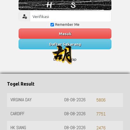
Remember Me
Masuk
Daftar Sekarang
Desktop
Wap
Togel Result
TOTO WUHAN
 DAY
08-08-2026
5806
08-08-2026
7751
G
08-08-2026
2476