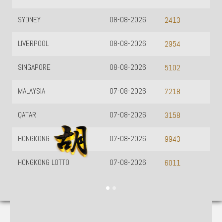
08-08-2026
2413
OL
08-08-2026
2954
RE
08-08-2026
5102
A
07-08-2026
7218
07-08-2026
3158
NG
07-08-2026
9943
G LOTTO
07-08-2026
6011