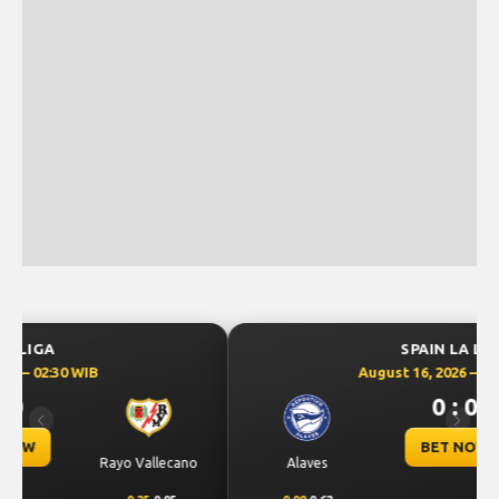
SPAIN LA LIGA
August 16, 2026 — 00:30 WIB
0 : 0
Previous
Next
BET NOW
Alaves
Getafe